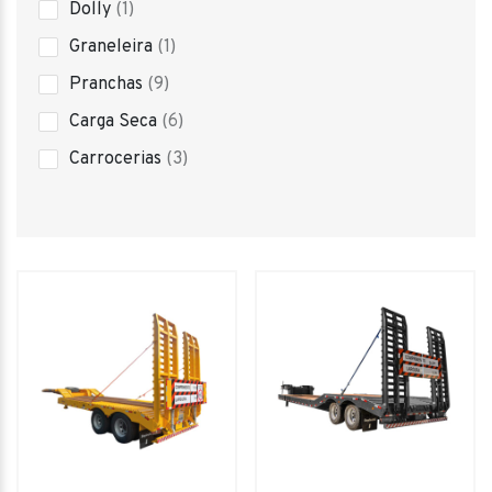
1
Dolly
1
product
1
Graneleira
1
product
9
Pranchas
9
products
6
Carga Seca
6
products
3
Carrocerias
3
products