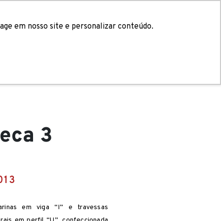
Fornecedor
age em nosso site e personalizar conteúdo.
eca 3
013
arinas em viga “I” e travessas
erais em perfil “U”, confeccionada