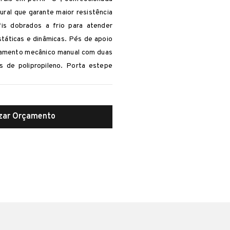
ural que garante maior resistência
is dobrados a frio para atender
státicas e dinâmicas. Pés de apoio
tamento mecânico manual com duas
s de polipropileno. Porta estepe
 pneus. Pino rei ø 2”, flangeado,
T. Acoplamento adequado para
. Para-choque articulado, conforme
izar Orçamento
ONTRAN.