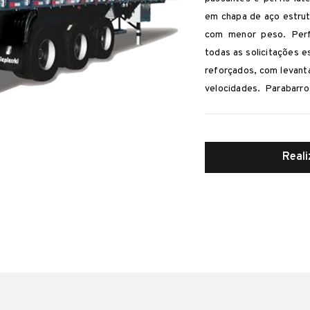
em chapa de aço estrut
com menor peso. Perf
todas as solicitações e
reforçados, com levan
velocidades. Parabarro
estilo cesto para dois
conforme norma ABN
veículos 6 x 2 / 6 x 4
Real
resolução 593/16 – C