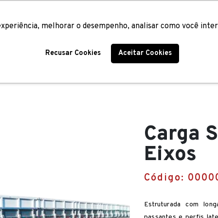
os
Implementos
Pronta Entrega
Blog
Trabalhe Conosco
Seja um 
xperiência, melhorar o desempenho, analisar como você inter
Recusar Cookies
Aceitar Cookies
Carga S
Eixos
Código:
0000
Estruturada com long
passantes e perfis lat