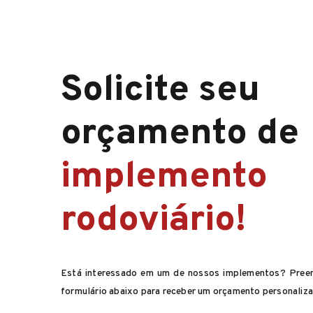
Solicite seu
orçamento de
implemento
rodoviário!
Está interessado em um de nossos implementos? Pree
formulário abaixo para receber um orçamento personaliz